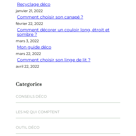
Recyclage déco
c
janvier 21, 2022
h
Comment choisir son canapé ?
e
février 22, 2022
r
Comment décorer un couloir long, étroit et
sombre ?
mars 3, 2022
Mon guide déco
mars 22, 2022
Comment choisir son linge de lit ?
avril 22, 2022
Categories
CONSEILS DÉCO
LES M2 QUI COMPTENT
OUTIL DÉCO