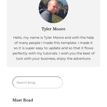
Tyler Moore
Hello, my name is Tyler Moore and with the help
of many people I made this template. I made it
so it is super easy to update and so that it flows
perfectly with my tutorials. I wish you the best of
luck with your business, enjoy the adventure.
R
e
c
h
Must Read
e
r