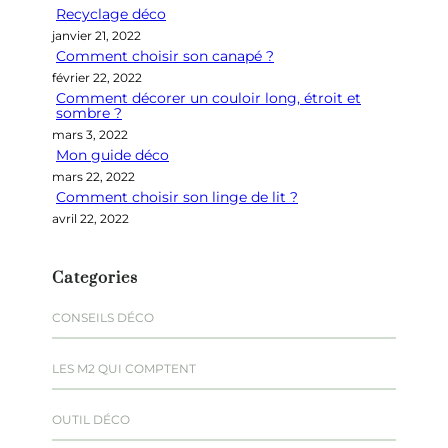
Recyclage déco
c
janvier 21, 2022
h
Comment choisir son canapé ?
e
février 22, 2022
r
Comment décorer un couloir long, étroit et
sombre ?
mars 3, 2022
Mon guide déco
mars 22, 2022
Comment choisir son linge de lit ?
avril 22, 2022
Categories
CONSEILS DÉCO
LES M2 QUI COMPTENT
OUTIL DÉCO