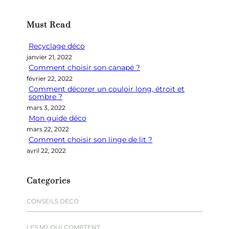
c
h
Must Read
e
r
Recyclage déco
c
janvier 21, 2022
h
Comment choisir son canapé ?
e
février 22, 2022
r
Comment décorer un couloir long, étroit et
sombre ?
mars 3, 2022
Mon guide déco
mars 22, 2022
Comment choisir son linge de lit ?
avril 22, 2022
Categories
CONSEILS DÉCO
LES M2 QUI COMPTENT