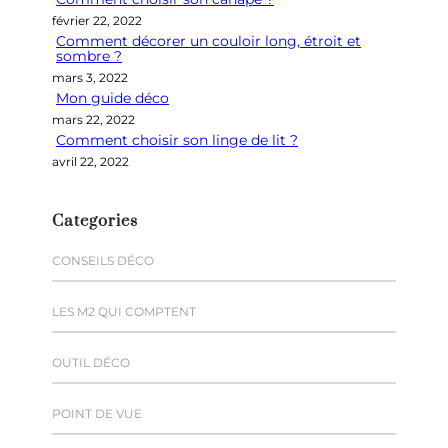
e
février 22, 2022
r
Comment décorer un couloir long, étroit et
sombre ?
mars 3, 2022
Mon guide déco
mars 22, 2022
Comment choisir son linge de lit ?
avril 22, 2022
Categories
CONSEILS DÉCO
LES M2 QUI COMPTENT
OUTIL DÉCO
POINT DE VUE