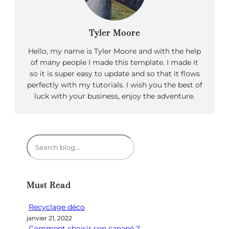
Tyler Moore
Hello, my name is Tyler Moore and with the help
of many people I made this template. I made it
so it is super easy to update and so that it flows
perfectly with my tutorials. I wish you the best of
luck with your business, enjoy the adventure.
R
e
c
h
Must Read
e
r
Recyclage déco
c
janvier 21, 2022
h
Comment choisir son canapé ?