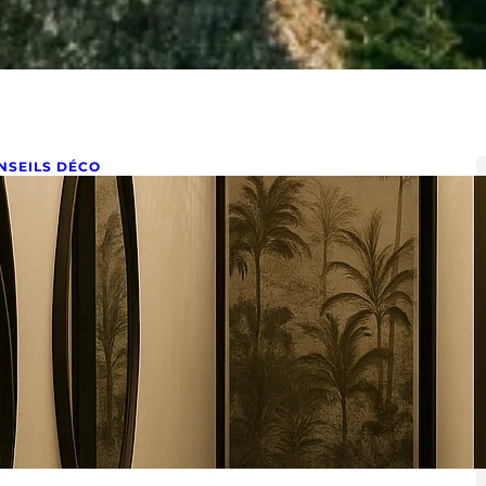
NSEILS DÉCO
omment décorer un couloir
ong, étroit et sombre ?
s 3, 2022
orer un couloir long, étroit et sombre : des idées
mples et rapides à mettre en œuvre Comment…