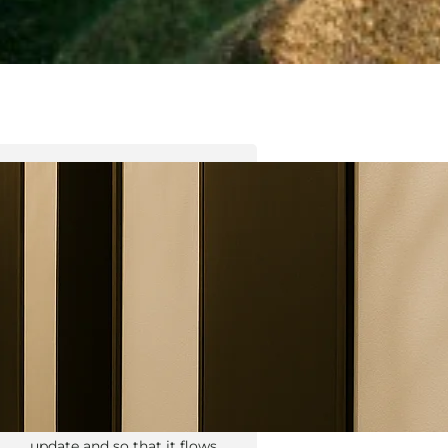
Tyler Moore
Hello, my name is Tyler Moore
and with the help of many
people I made this template. I
made it so it is super easy to
update and so that it flows