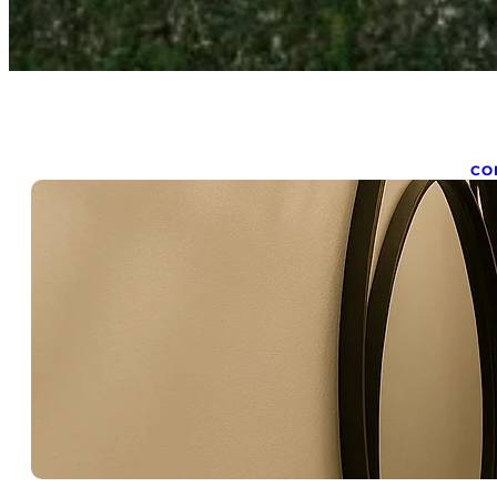
CO
C
l
mar
Déc
si