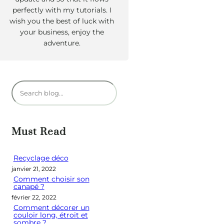
perfectly with my tutorials. I
wish you the best of luck with
your business, enjoy the
adventure.
R
e
c
h
Must Read
e
r
Recyclage déco
janvier 21, 2022
c
Comment choisir son
h
canapé ?
e
février 22, 2022
Comment décorer un
r
couloir long, étroit et
sombre ?