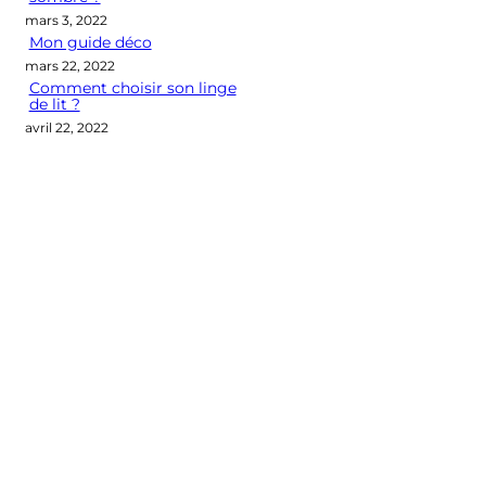
mars 3, 2022
Mon guide déco
mars 22, 2022
Comment choisir son linge
de lit ?
avril 22, 2022
Categories
CONSEILS DÉCO
LES M2 QUI COMPTENT
OUTIL DÉCO
POINT DE VUE
SÉLECTION D'ARTICLES DÉCO