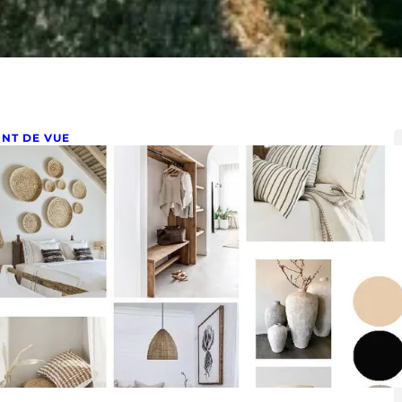
INT DE VUE
 quoi sert une planche
’ambiance ?
rier 23, 2023
urquoi une planche d’ambiance est indispensable
ur votre orojet de décoration ? Dans tout projet de
oration, la…