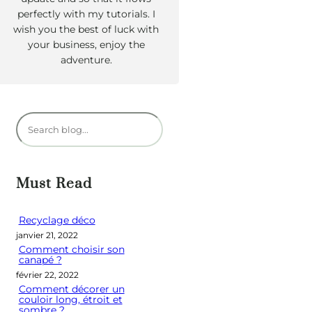
perfectly with my tutorials. I
wish you the best of luck with
your business, enjoy the
adventure.
R
e
c
h
Must Read
e
r
Recyclage déco
janvier 21, 2022
c
Comment choisir son
h
canapé ?
e
février 22, 2022
Comment décorer un
r
couloir long, étroit et
sombre ?