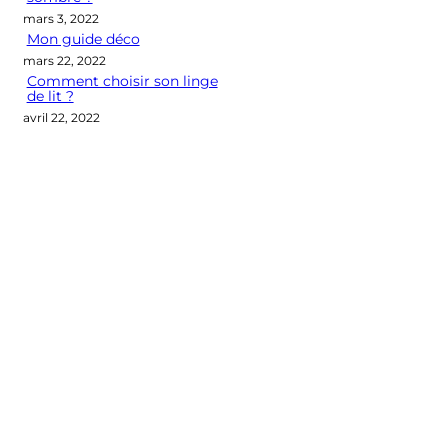
mars 3, 2022
Mon guide déco
mars 22, 2022
Comment choisir son linge
de lit ?
avril 22, 2022
Categories
CONSEILS DÉCO
LES M2 QUI COMPTENT
OUTIL DÉCO
POINT DE VUE
SÉLECTION D'ARTICLES DÉCO