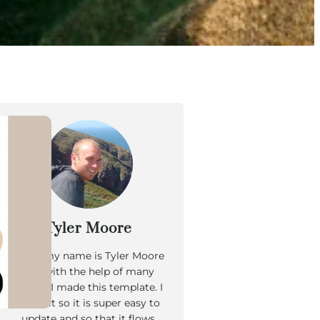
Tyler Moore
Hello, my name is Tyler Moore
and with the help of many
people I made this template. I
made it so it is super easy to
update and so that it flows