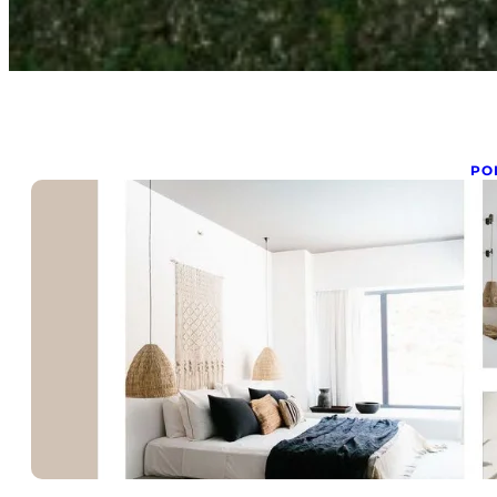
PO
A
d
fév
Po
po
déc