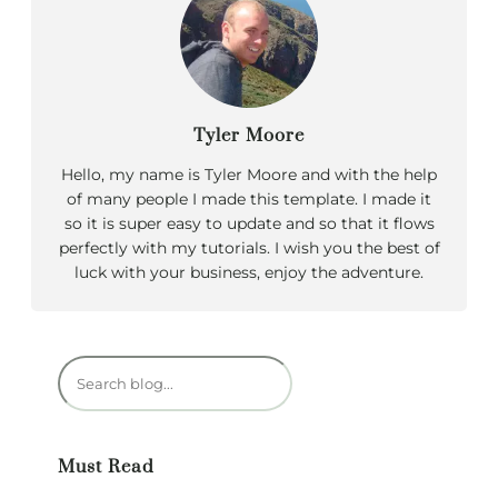
Tyler Moore
Hello, my name is Tyler Moore and with the help
of many people I made this template. I made it
so it is super easy to update and so that it flows
perfectly with my tutorials. I wish you the best of
luck with your business, enjoy the adventure.
R
e
c
h
Must Read
e
r