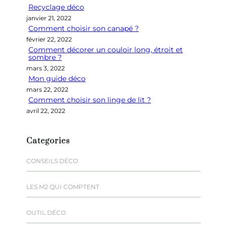
Recyclage déco
c
janvier 21, 2022
h
Comment choisir son canapé ?
e
février 22, 2022
r
Comment décorer un couloir long, étroit et
sombre ?
mars 3, 2022
Mon guide déco
mars 22, 2022
Comment choisir son linge de lit ?
avril 22, 2022
Categories
CONSEILS DÉCO
LES M2 QUI COMPTENT
OUTIL DÉCO