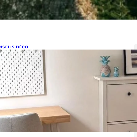
NSEILS DÉCO
omment agrandir visuellement
n petit espace ?
s 17, 2025
astuces déco pour agrandir visuellement un petit
pace Vous trouvez votre pièce trop exiguë et vous
uhaitez…