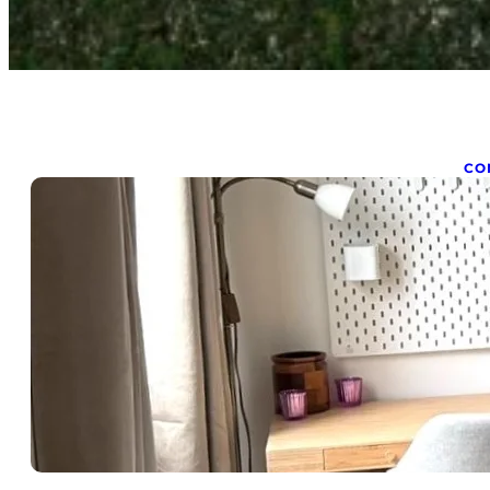
CO
C
u
mar
5 
es
so