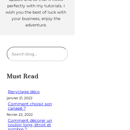
perfectly with my tutorials. I
wish you the best of luck with
your business, enjoy the
adventure.
R
e
c
h
Must Read
e
r
Recyclage déco
janvier 21, 2022
c
Comment choisir son
h
canapé ?
e
février 22, 2022
Comment décorer un
r
couloir long, étroit et
sombre ?