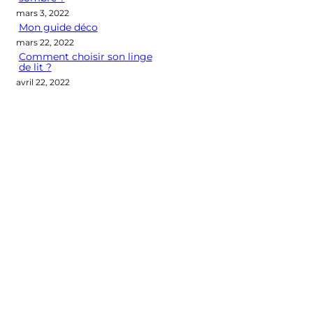
mars 3, 2022
Mon guide déco
mars 22, 2022
Comment choisir son linge
de lit ?
avril 22, 2022
Categories
CONSEILS DÉCO
LES M2 QUI COMPTENT
OUTIL DÉCO
POINT DE VUE
SÉLECTION D'ARTICLES DÉCO