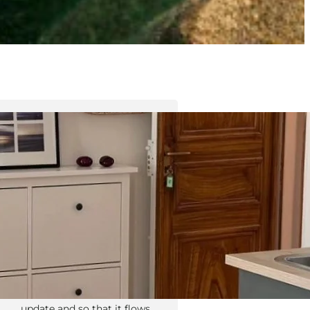
Tyler Moore
Hello, my name is Tyler Moore
and with the help of many
people I made this template. I
made it so it is super easy to
update and so that it flows