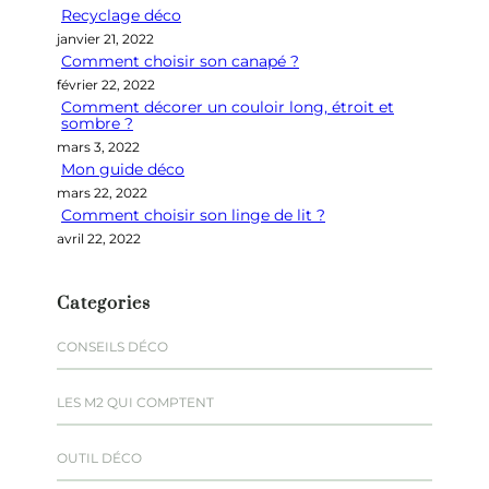
Recyclage déco
c
janvier 21, 2022
h
Comment choisir son canapé ?
e
février 22, 2022
r
Comment décorer un couloir long, étroit et
sombre ?
mars 3, 2022
Mon guide déco
mars 22, 2022
Comment choisir son linge de lit ?
avril 22, 2022
Categories
CONSEILS DÉCO
LES M2 QUI COMPTENT
OUTIL DÉCO