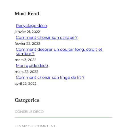
c
h
Must Read
e
r
Recyclage déco
c
janvier 21, 2022
h
Comment choisir son canapé ?
e
février 22, 2022
r
Comment décorer un couloir long, étroit et
sombre ?
mars 3, 2022
Mon guide déco
mars 22, 2022
Comment choisir son linge de lit ?
avril 22, 2022
Categories
CONSEILS DÉCO
LES M2 QUI COMPTENT