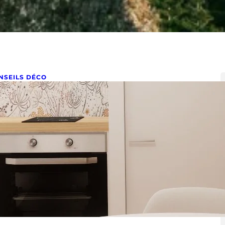
NSEILS DÉCO
ugmenter la valeur locative de
on appartement
obre 4, 2024
soignant le travail sur la cuisine Lorsque vous
visagez de concevoir ou rénover une cuisine, votre
emier…