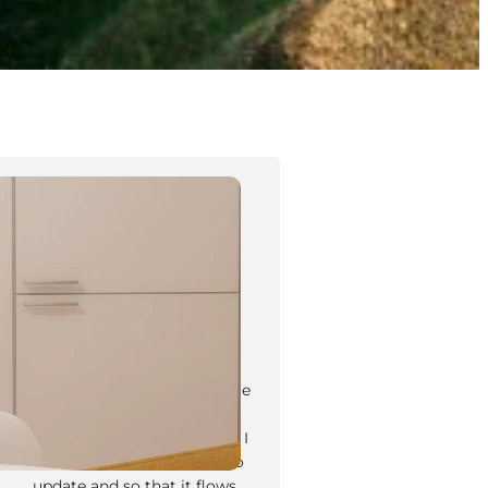
Tyler Moore
Hello, my name is Tyler Moore
and with the help of many
people I made this template. I
made it so it is super easy to
update and so that it flows