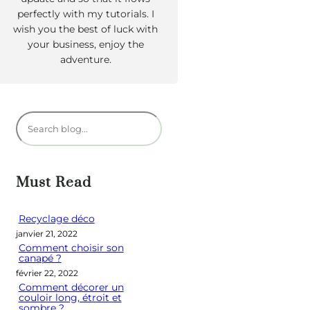
perfectly with my tutorials. I
wish you the best of luck with
your business, enjoy the
adventure.
R
e
c
h
Must Read
e
r
Recyclage déco
janvier 21, 2022
c
Comment choisir son
h
canapé ?
e
février 22, 2022
Comment décorer un
r
couloir long, étroit et
sombre ?