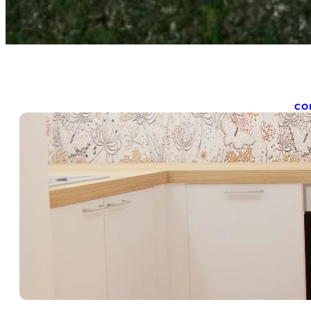
CO
A
s
oct
en 
en
pr