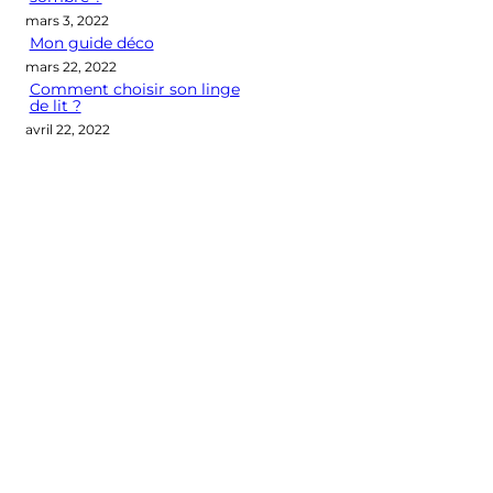
mars 3, 2022
Mon guide déco
mars 22, 2022
Comment choisir son linge
de lit ?
avril 22, 2022
Categories
CONSEILS DÉCO
LES M2 QUI COMPTENT
OUTIL DÉCO
POINT DE VUE
SÉLECTION D'ARTICLES DÉCO