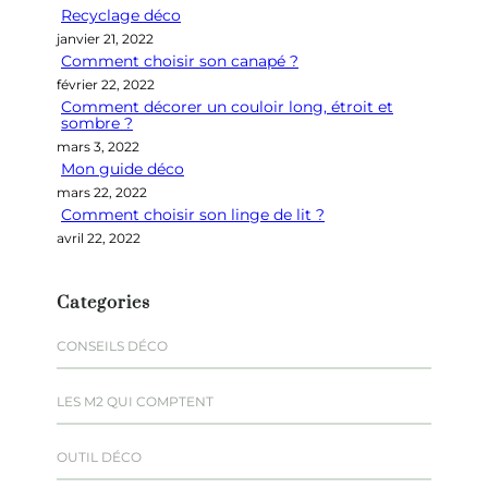
Recyclage déco
c
janvier 21, 2022
h
Comment choisir son canapé ?
e
février 22, 2022
r
Comment décorer un couloir long, étroit et
sombre ?
mars 3, 2022
Mon guide déco
mars 22, 2022
Comment choisir son linge de lit ?
avril 22, 2022
Categories
CONSEILS DÉCO
LES M2 QUI COMPTENT
OUTIL DÉCO