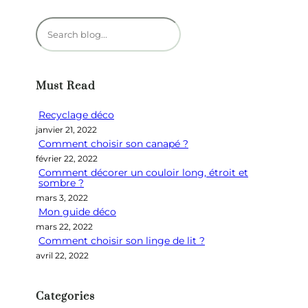
R
e
c
h
Must Read
e
r
Recyclage déco
c
janvier 21, 2022
h
Comment choisir son canapé ?
e
février 22, 2022
r
Comment décorer un couloir long, étroit et
sombre ?
mars 3, 2022
Mon guide déco
mars 22, 2022
Comment choisir son linge de lit ?
avril 22, 2022
Categories