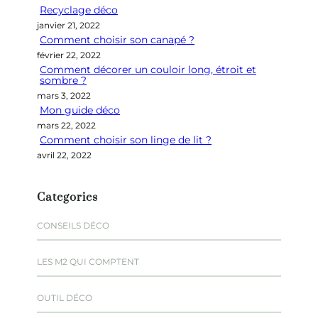
Recyclage déco
c
janvier 21, 2022
h
Comment choisir son canapé ?
e
février 22, 2022
r
Comment décorer un couloir long, étroit et
sombre ?
mars 3, 2022
Mon guide déco
mars 22, 2022
Comment choisir son linge de lit ?
avril 22, 2022
Categories
CONSEILS DÉCO
LES M2 QUI COMPTENT
OUTIL DÉCO