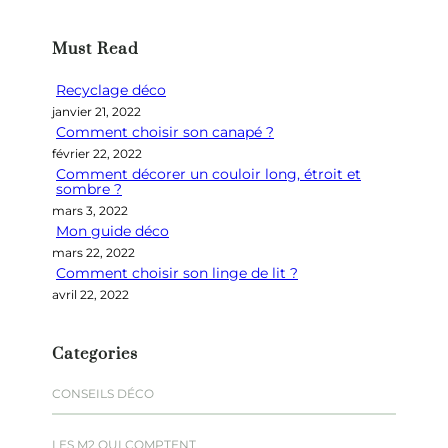
c
h
Must Read
e
r
Recyclage déco
c
janvier 21, 2022
h
Comment choisir son canapé ?
e
février 22, 2022
r
Comment décorer un couloir long, étroit et
sombre ?
mars 3, 2022
Mon guide déco
mars 22, 2022
Comment choisir son linge de lit ?
avril 22, 2022
Categories
CONSEILS DÉCO
LES M2 QUI COMPTENT