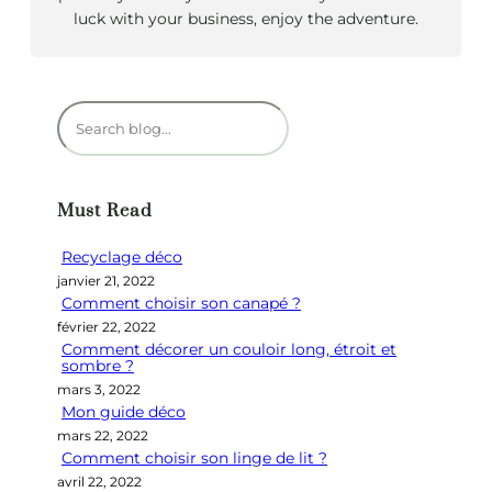
luck with your business, enjoy the adventure.
R
e
c
h
Must Read
e
r
Recyclage déco
c
janvier 21, 2022
h
Comment choisir son canapé ?
e
février 22, 2022
r
Comment décorer un couloir long, étroit et
sombre ?
mars 3, 2022
Mon guide déco
mars 22, 2022
Comment choisir son linge de lit ?
avril 22, 2022