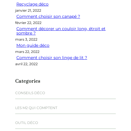
Recyclage déco
c
janvier 21, 2022
h
Comment choisir son canapé ?
e
février 22, 2022
r
Comment décorer un couloir long, étroit et
sombre ?
mars 3, 2022
Mon guide déco
mars 22, 2022
Comment choisir son linge de lit ?
avril 22, 2022
Categories
CONSEILS DÉCO
LES M2 QUI COMPTENT
OUTIL DÉCO