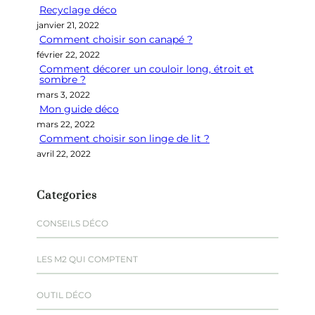
Recyclage déco
c
janvier 21, 2022
h
Comment choisir son canapé ?
e
février 22, 2022
r
Comment décorer un couloir long, étroit et
sombre ?
mars 3, 2022
Mon guide déco
mars 22, 2022
Comment choisir son linge de lit ?
avril 22, 2022
Categories
CONSEILS DÉCO
LES M2 QUI COMPTENT
OUTIL DÉCO