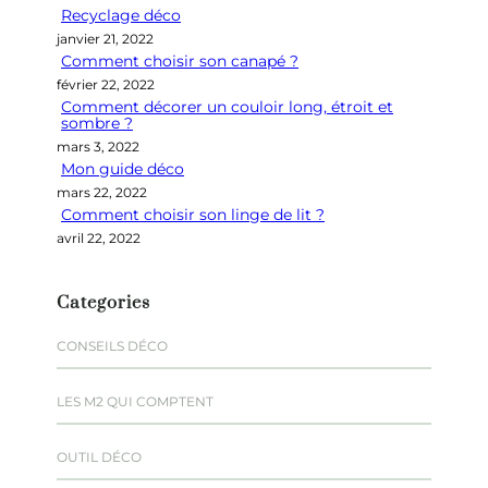
Recyclage déco
c
janvier 21, 2022
h
Comment choisir son canapé ?
e
février 22, 2022
r
Comment décorer un couloir long, étroit et
sombre ?
mars 3, 2022
Mon guide déco
mars 22, 2022
Comment choisir son linge de lit ?
avril 22, 2022
Categories
CONSEILS DÉCO
LES M2 QUI COMPTENT
OUTIL DÉCO