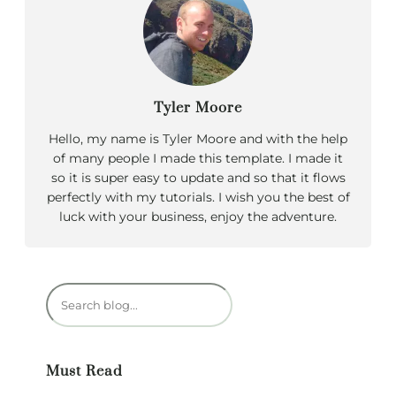
Tyler Moore
Hello, my name is Tyler Moore and with the help
of many people I made this template. I made it
so it is super easy to update and so that it flows
perfectly with my tutorials. I wish you the best of
luck with your business, enjoy the adventure.
R
e
c
h
Must Read
e
r