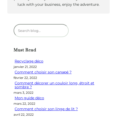
luck with your business, enjoy the adventure.
R
e
c
h
Must Read
e
r
Recyclage déco
c
janvier 21, 2022
h
Comment choisir son canapé ?
e
février 22, 2022
r
Comment décorer un couloir long, étroit et
sombre ?
mars 3, 2022
Mon guide déco
mars 22, 2022
Comment choisir son linge de lit ?
avril 22, 2022