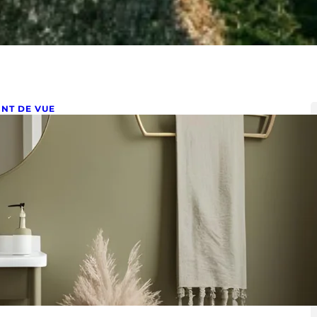
INT DE VUE
viter les erreurs déco dans la
alle de bain
il 23, 2025
rreurs déco à éviter dans votre salle de bain (et leurs
lleures alternatives) La salle de bain…