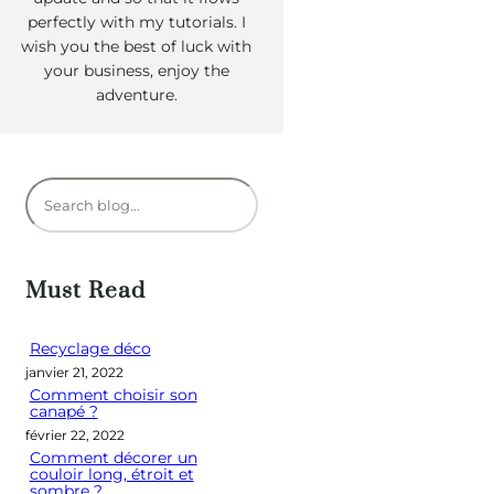
perfectly with my tutorials. I
wish you the best of luck with
your business, enjoy the
adventure.
R
e
c
h
Must Read
e
r
Recyclage déco
janvier 21, 2022
c
Comment choisir son
h
canapé ?
e
février 22, 2022
Comment décorer un
r
couloir long, étroit et
sombre ?