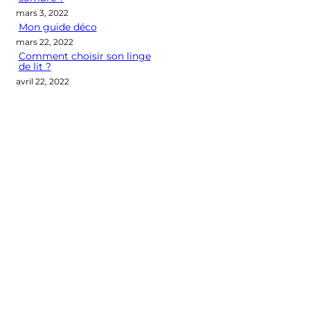
mars 3, 2022
Mon guide déco
mars 22, 2022
Comment choisir son linge
de lit ?
avril 22, 2022
Categories
CONSEILS DÉCO
LES M2 QUI COMPTENT
OUTIL DÉCO
POINT DE VUE
SÉLECTION D'ARTICLES DÉCO