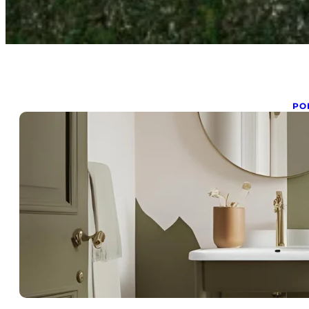
PO
E
s
avr
5 e
mei