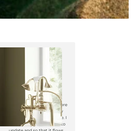
Tyler Moore
Hello, my name is Tyler Moore
and with the help of many
people I made this template. I
made it so it is super easy to
update and so that it flows