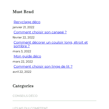
c
h
Must Read
e
r
Recyclage déco
c
janvier 21, 2022
h
Comment choisir son canapé ?
e
février 22, 2022
r
Comment décorer un couloir long, étroit et
sombre ?
mars 3, 2022
Mon guide déco
mars 22, 2022
Comment choisir son linge de lit ?
avril 22, 2022
Categories
CONSEILS DÉCO
LES M2 QUI COMPTENT