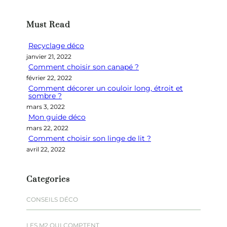
c
h
Must Read
e
r
Recyclage déco
c
janvier 21, 2022
h
Comment choisir son canapé ?
e
février 22, 2022
r
Comment décorer un couloir long, étroit et
sombre ?
mars 3, 2022
Mon guide déco
mars 22, 2022
Comment choisir son linge de lit ?
avril 22, 2022
Categories
CONSEILS DÉCO
LES M2 QUI COMPTENT