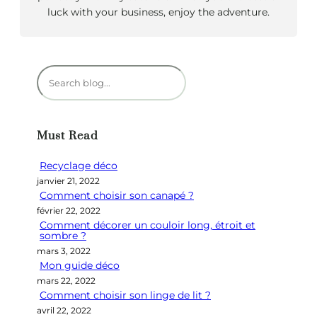
luck with your business, enjoy the adventure.
R
e
c
h
Must Read
e
r
Recyclage déco
c
janvier 21, 2022
h
Comment choisir son canapé ?
e
février 22, 2022
r
Comment décorer un couloir long, étroit et
sombre ?
mars 3, 2022
Mon guide déco
mars 22, 2022
Comment choisir son linge de lit ?
avril 22, 2022