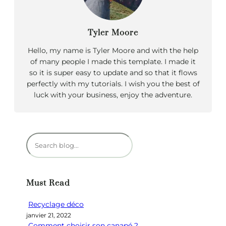
Tyler Moore
Hello, my name is Tyler Moore and with the help
of many people I made this template. I made it
so it is super easy to update and so that it flows
perfectly with my tutorials. I wish you the best of
luck with your business, enjoy the adventure.
R
e
c
h
Must Read
e
r
Recyclage déco
c
janvier 21, 2022
h
Comment choisir son canapé ?