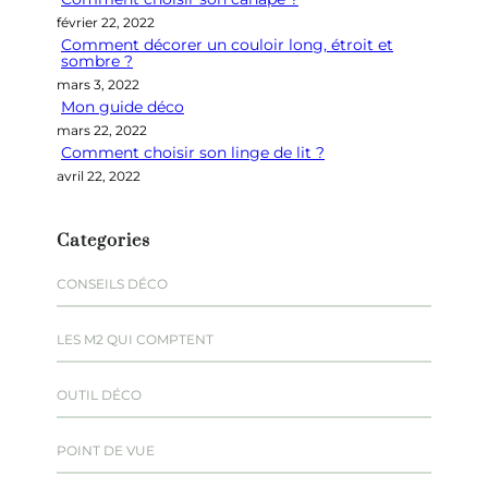
e
février 22, 2022
r
Comment décorer un couloir long, étroit et
sombre ?
mars 3, 2022
Mon guide déco
mars 22, 2022
Comment choisir son linge de lit ?
avril 22, 2022
Categories
CONSEILS DÉCO
LES M2 QUI COMPTENT
OUTIL DÉCO
POINT DE VUE