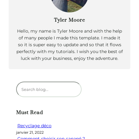
Tyler Moore
Hello, my name is Tyler Moore and with the help
of many people I made this template. I made it
so it is super easy to update and so that it flows
perfectly with my tutorials. I wish you the best of
luck with your business, enjoy the adventure.
R
e
c
h
Must Read
e
r
Recyclage déco
c
janvier 21, 2022
h
Comment choisir son canapé ?