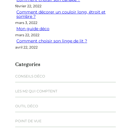
e
février 22, 2022
r
Comment décorer un couloir long, étroit et
sombre ?
mars 3, 2022
Mon guide déco
mars 22, 2022
Comment choisir son linge de lit ?
avril 22, 2022
Categories
CONSEILS DÉCO
LES M2 QUI COMPTENT
OUTIL DÉCO
POINT DE VUE