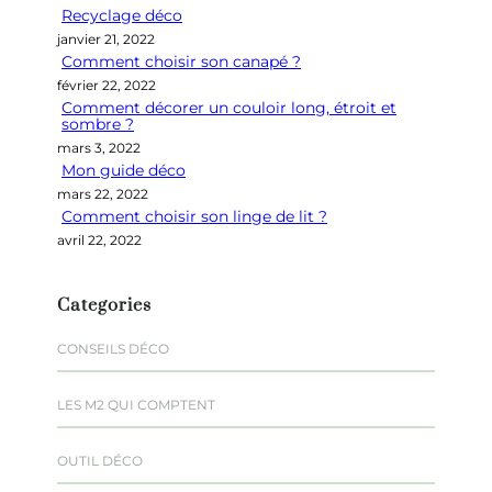
Recyclage déco
c
janvier 21, 2022
h
Comment choisir son canapé ?
e
février 22, 2022
r
Comment décorer un couloir long, étroit et
sombre ?
mars 3, 2022
Mon guide déco
mars 22, 2022
Comment choisir son linge de lit ?
avril 22, 2022
Categories
CONSEILS DÉCO
LES M2 QUI COMPTENT
OUTIL DÉCO