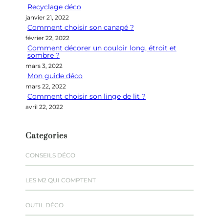
Recyclage déco
c
janvier 21, 2022
h
Comment choisir son canapé ?
e
février 22, 2022
r
Comment décorer un couloir long, étroit et
sombre ?
mars 3, 2022
Mon guide déco
mars 22, 2022
Comment choisir son linge de lit ?
avril 22, 2022
Categories
CONSEILS DÉCO
LES M2 QUI COMPTENT
OUTIL DÉCO