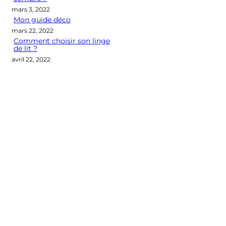
mars 3, 2022
Mon guide déco
mars 22, 2022
Comment choisir son linge
de lit ?
avril 22, 2022
Categories
CONSEILS DÉCO
LES M2 QUI COMPTENT
OUTIL DÉCO
POINT DE VUE
SÉLECTION D'ARTICLES DÉCO