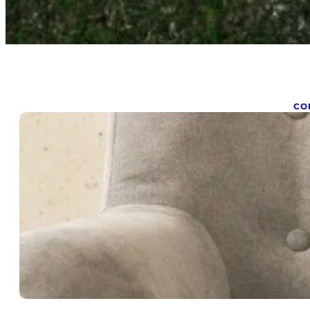
CO
5
q
nov
Voi
rés