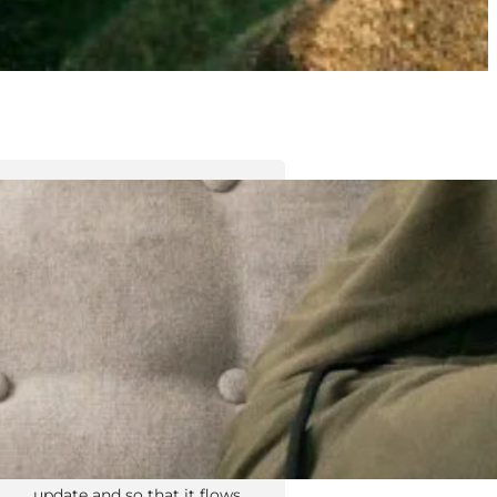
Tyler Moore
Hello, my name is Tyler Moore
and with the help of many
people I made this template. I
made it so it is super easy to
update and so that it flows