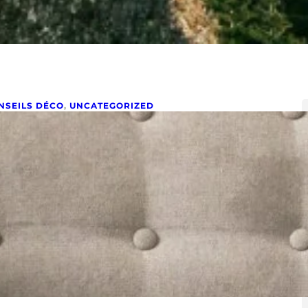
NSEILS DÉCO
, 
UNCATEGORIZED
 conseils pour choisir un canapé
ui résiste aux enfants
embre 8, 2024
ci les 5 conseils essentiels à suivre pour un canapé
istant. Votre canapé est au cœur de la…