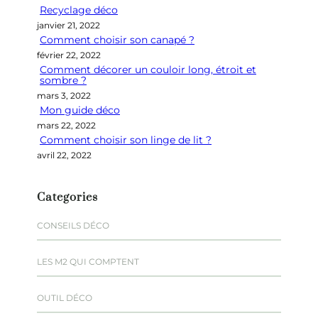
Recyclage déco
c
janvier 21, 2022
h
Comment choisir son canapé ?
e
février 22, 2022
r
Comment décorer un couloir long, étroit et
sombre ?
mars 3, 2022
Mon guide déco
mars 22, 2022
Comment choisir son linge de lit ?
avril 22, 2022
Categories
CONSEILS DÉCO
LES M2 QUI COMPTENT
OUTIL DÉCO