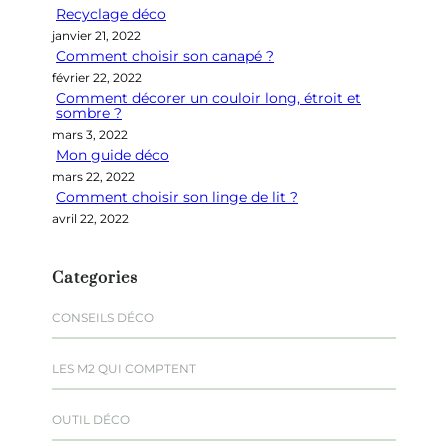
Recyclage déco
c
janvier 21, 2022
h
Comment choisir son canapé ?
e
février 22, 2022
r
Comment décorer un couloir long, étroit et
sombre ?
mars 3, 2022
Mon guide déco
mars 22, 2022
Comment choisir son linge de lit ?
avril 22, 2022
Categories
CONSEILS DÉCO
LES M2 QUI COMPTENT
OUTIL DÉCO