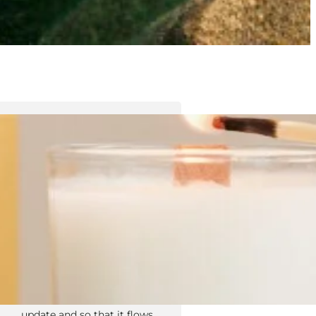
Tyler Moore
Hello, my name is Tyler Moore
and with the help of many
people I made this template. I
made it so it is super easy to
update and so that it flows