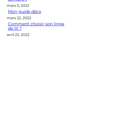
mars 3, 2022
Mon guide déco
mars 22, 2022
Comment choisir son linge
de lit ?
avril 22, 2022
Categories
CONSEILS DÉCO
LES M2 QUI COMPTENT
OUTIL DÉCO
POINT DE VUE
SÉLECTION D'ARTICLES DÉCO