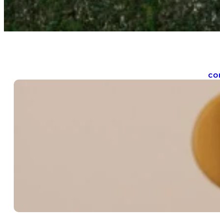
CO
C
d
nov
Co
co
in