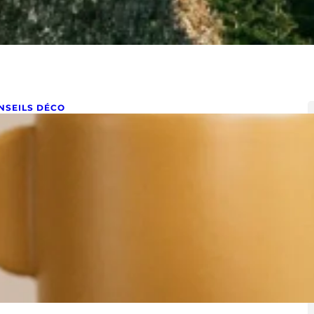
NSEILS DÉCO
omment choisir ses bougies
éco ?
embre 2, 2022
mment choisir ses bougies déco : Guide pour
nsommer mieux et plus sain Les bougies font partie
tégrante…