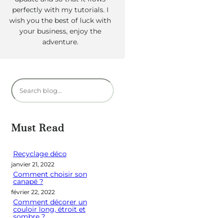
perfectly with my tutorials. I
wish you the best of luck with
your business, enjoy the
adventure.
R
e
c
h
Must Read
e
r
Recyclage déco
janvier 21, 2022
c
Comment choisir son
h
canapé ?
e
février 22, 2022
Comment décorer un
r
couloir long, étroit et
sombre ?