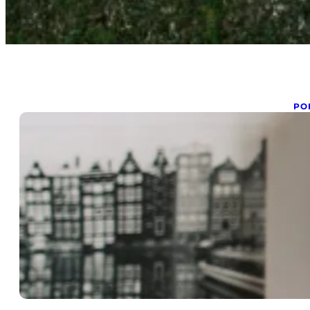
PO
R
jan
Re
de