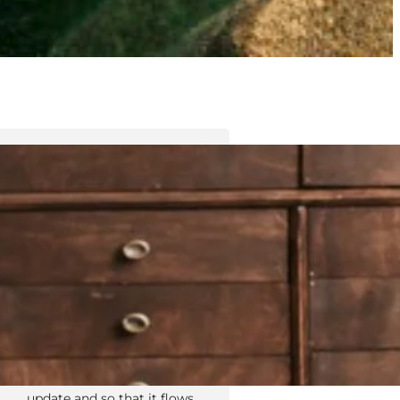
Tyler Moore
Hello, my name is Tyler Moore
and with the help of many
people I made this template. I
made it so it is super easy to
update and so that it flows