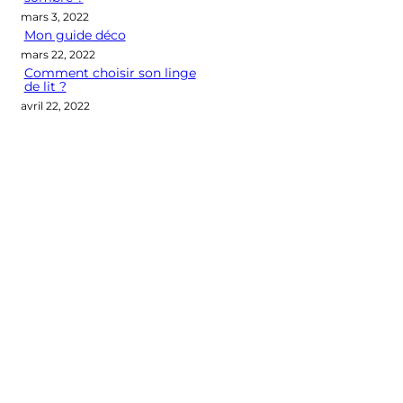
mars 3, 2022
Mon guide déco
mars 22, 2022
Comment choisir son linge
de lit ?
avril 22, 2022
Categories
CONSEILS DÉCO
LES M2 QUI COMPTENT
OUTIL DÉCO
POINT DE VUE
SÉLECTION D'ARTICLES DÉCO