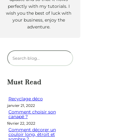
perfectly with my tutorials. I
wish you the best of luck with
your business, enjoy the
adventure.
R
e
c
h
Must Read
e
r
Recyclage déco
janvier 21, 2022
c
Comment choisir son
h
canapé ?
e
février 22, 2022
Comment décorer un
r
couloir long, étroit et
sombre ?