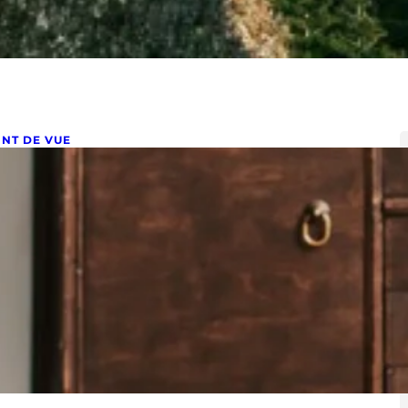
INT DE VUE
ecyclage déco
vier 21, 2022
cyclage déco En ce début d’année 2022, j’ai eu envie
 vous parler de recyclage en décoration. Face…