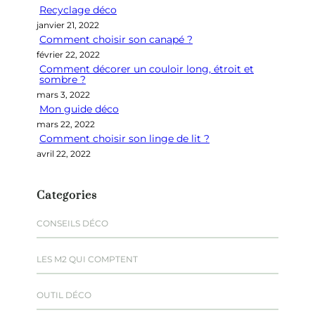
Recyclage déco
c
janvier 21, 2022
h
Comment choisir son canapé ?
e
février 22, 2022
r
Comment décorer un couloir long, étroit et
sombre ?
mars 3, 2022
Mon guide déco
mars 22, 2022
Comment choisir son linge de lit ?
avril 22, 2022
Categories
CONSEILS DÉCO
LES M2 QUI COMPTENT
OUTIL DÉCO