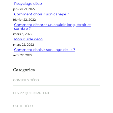
Recyclage déco
c
janvier 21, 2022
h
Comment choisir son canapé ?
e
février 22, 2022
r
Comment décorer un couloir long, étroit et
sombre ?
mars 3, 2022
Mon guide déco
mars 22, 2022
Comment choisir son linge de lit ?
avril 22, 2022
Categories
CONSEILS DÉCO
LES M2 QUI COMPTENT
OUTIL DÉCO