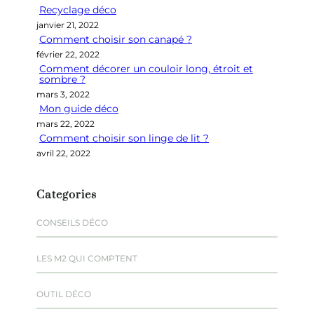
Recyclage déco
c
janvier 21, 2022
h
Comment choisir son canapé ?
e
février 22, 2022
r
Comment décorer un couloir long, étroit et
sombre ?
mars 3, 2022
Mon guide déco
mars 22, 2022
Comment choisir son linge de lit ?
avril 22, 2022
Categories
CONSEILS DÉCO
LES M2 QUI COMPTENT
OUTIL DÉCO