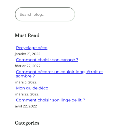
R
e
c
h
Must Read
e
r
Recyclage déco
c
janvier 21, 2022
h
Comment choisir son canapé ?
e
février 22, 2022
r
Comment décorer un couloir long, étroit et
sombre ?
mars 3, 2022
Mon guide déco
mars 22, 2022
Comment choisir son linge de lit ?
avril 22, 2022
Categories