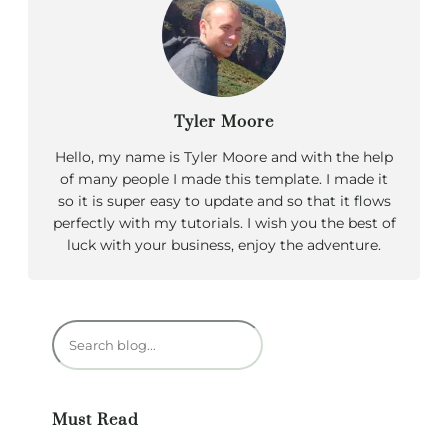
Tyler Moore
Hello, my name is Tyler Moore and with the help
of many people I made this template. I made it
so it is super easy to update and so that it flows
perfectly with my tutorials. I wish you the best of
luck with your business, enjoy the adventure.
R
e
c
h
Must Read
e
r