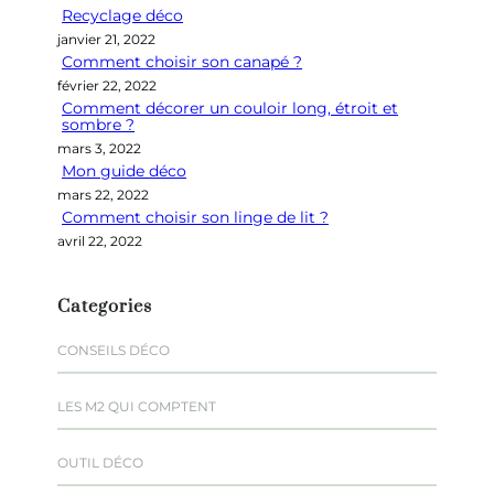
Recyclage déco
c
janvier 21, 2022
h
Comment choisir son canapé ?
e
février 22, 2022
r
Comment décorer un couloir long, étroit et
sombre ?
mars 3, 2022
Mon guide déco
mars 22, 2022
Comment choisir son linge de lit ?
avril 22, 2022
Categories
CONSEILS DÉCO
LES M2 QUI COMPTENT
OUTIL DÉCO