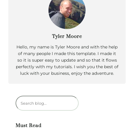
Tyler Moore
Hello, my name is Tyler Moore and with the help
of many people I made this template. I made it
so it is super easy to update and so that it flows
perfectly with my tutorials. I wish you the best of
luck with your business, enjoy the adventure.
R
e
c
h
Must Read
e
r