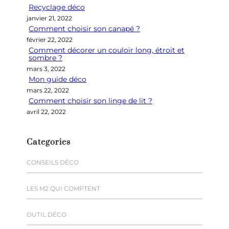
Recyclage déco
c
janvier 21, 2022
h
Comment choisir son canapé ?
e
février 22, 2022
r
Comment décorer un couloir long, étroit et
sombre ?
mars 3, 2022
Mon guide déco
mars 22, 2022
Comment choisir son linge de lit ?
avril 22, 2022
Categories
CONSEILS DÉCO
LES M2 QUI COMPTENT
OUTIL DÉCO