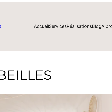
Accueil
Services
Réalisations
Blog
A pr
t
BEILLES